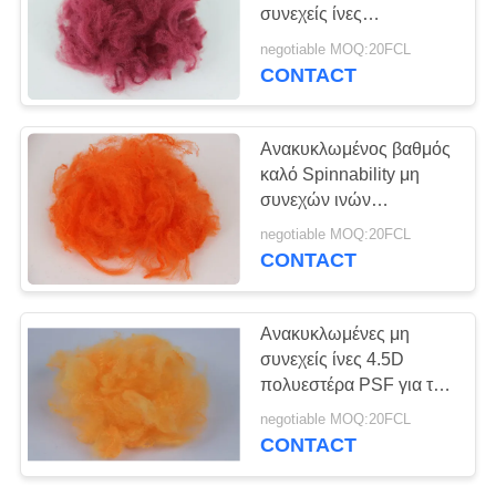
SITEMAP
συνεχείς ίνες
πολυεστέρα PSF αντι -
negotiable MOQ:20FCL
διαστρέβλωση για
PRIVACY
CONTACT
Geotextile
POLICY
Ανακυκλωμένος βαθμός
καλό Spinnability μη
συνεχών ινών
πολυεστέρα PSF για το
negotiable MOQ:20FCL
μη υφανθε'ν ύφασμα
CONTACT
Ανακυκλωμένες μη
συνεχείς ίνες 4.5D
πολυεστέρα PSF για τη
νηματοποίηση και μη -
negotiable MOQ:20FCL
υφαμένο προϊόν
CONTACT