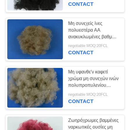
άσφαλτο
CONTACT
ΠΟΙΟΤΙΚΌΣ
ΈΛΕΓΧΟΣ
Μη συνεχείς ίνες
πολυεστέρα AA
ΜΑΣ
ανακυκλωμένες βαθμός,
αυτοκίνητη καφετιά
ΕΛΆΤΕ
negotiable MOQ:20FCL
βαμμένη ίνα
CONTACT
ΣΕ
ΕΠΑΦΉ
Μη υφανθε'ν καφετί
ΜΕ
χρώμα μη συνεχών ινών
πολυπροπυλενίου
ανθεκτικό στη θερμότητα
ΕΙΔΉΣΕΙΣ
negotiable MOQ:20FCL
CONTACT
ΠΕΡΙΠΤΏΣΕΙΣ
Ζωηρόχρωμες βαμμένες
ναρκωτικές ουσίες μη