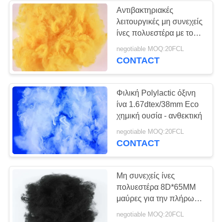
Αντιβακτηριακές
λειτουργικές μη συνεχείς
ίνες πολυεστέρα με το
υλικό πολυεστέρα 100%
negotiable MOQ:20FCL
CONTACT
Φιλική Polylactic όξινη
ίνα 1.67dtex/38mm Eco
χημική ουσία - ανθεκτική
negotiable MOQ:20FCL
CONTACT
Μη συνεχείς ίνες
πολυεστέρα 8D*65MM
μαύρες για την πλήρωση
του αυτοκίνητου
negotiable MOQ:20FCL
εσωτερικού/των