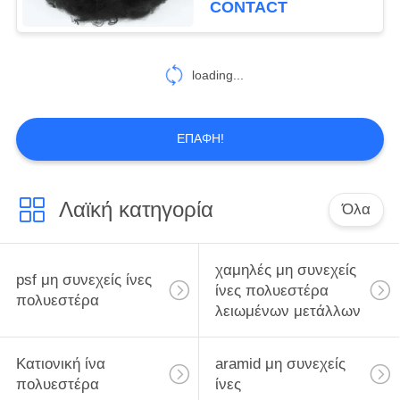
CONTACT
ταπήτων
loading...
ΕΠΑΦΉ!
Λαϊκή κατηγορία
Όλα
χαμηλές μη συνεχείς
psf μη συνεχείς ίνες
ίνες πολυεστέρα
πολυεστέρα
λειωμένων μετάλλων
Κατιονική ίνα
aramid μη συνεχείς
πολυεστέρα
ίνες