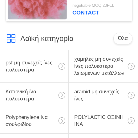
υφανθε'ν ύφασμα
negotiable MOQ:20FCL
στρωμάτων
CONTACT
κουβερτών ταπήτων
Λαϊκή κατηγορία
Όλα
χαμηλές μη συνεχείς
psf μη συνεχείς ίνες
ίνες πολυεστέρα
πολυεστέρα
λειωμένων μετάλλων
Κατιονική ίνα
aramid μη συνεχείς
πολυεστέρα
ίνες
Polyphenylene ίνα
POLYLACTIC ΟΞΙΝΗ
σουλφιδίου
ΙΝΑ