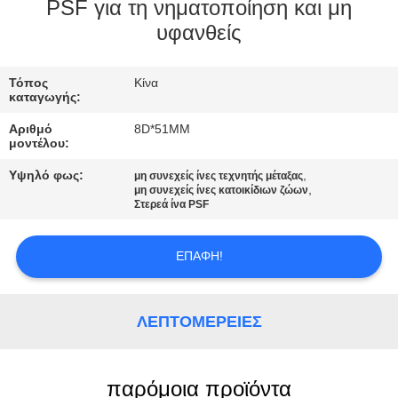
PSF για τη νηματοποίηση και μη
ΠΟΙΟΤΙΚΌΣ
υφανθείς
ΈΛΕΓΧΟΣ
Τόπος
Κίνα
καταγωγής:
ΜΑΣ
Αριθμό
8D*51MM
ΕΛΆΤΕ
μοντέλου:
ΣΕ
Υψηλό φως:
,
μη συνεχείς ίνες τεχνητής μέταξας
,
μη συνεχείς ίνες κατοικίδιων ζώων
ΕΠΑΦΉ
Στερεά ίνα PSF
ΜΕ
ΕΠΑΦΉ!
ΕΙΔΉΣΕΙΣ
ΛΕΠΤΟΜΈΡΕΙΕΣ
ΠΕΡΙΠΤΏΣΕΙΣ
παρόμοια προϊόντα