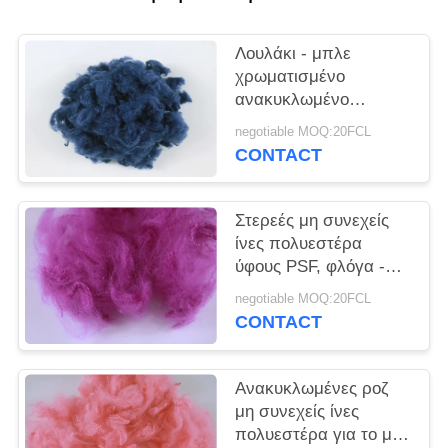
SITEMAP
Λουλάκι - μπλε
PRIVACY
χρωματισμένο
POLICY
ανακυκλωμένο
γδάρσιμο μη συνεχών
negotiable MOQ:20FCL
ινών πολυεστέρα -
CONTACT
ανθεκτικά 3D*32MM
Στερεές μη συνεχείς
ίνες πολυεστέρα
ύφους PSF, φλόγα -
ανακυκλωμένη
negotiable MOQ:20FCL
καθυστερών ίνα της
CONTACT
Pet
Ανακυκλωμένες ροζ
μη συνεχείς ίνες
πολυεστέρα για το μη