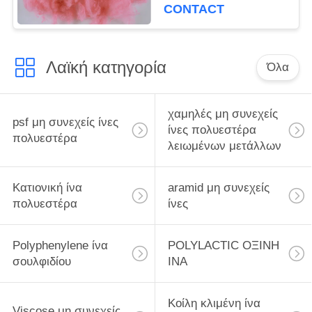
στρωμάτων
CONTACT
κουβερτών ταπήτων
Λαϊκή κατηγορία
Όλα
χαμηλές μη συνεχείς
psf μη συνεχείς ίνες
ίνες πολυεστέρα
πολυεστέρα
λειωμένων μετάλλων
Κατιονική ίνα
aramid μη συνεχείς
πολυεστέρα
ίνες
Polyphenylene ίνα
POLYLACTIC ΟΞΙΝΗ
σουλφιδίου
ΙΝΑ
Κοίλη κλιμένη ίνα
Viscose μη συνεχείς