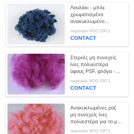
SITEMAP
Λουλάκι - μπλε
χρωματισμένο
PRIVACY
ανακυκλωμένο
γδάρσιμο μη συνεχών
POLICY
negotiable MOQ:20FCL
ινών πολυεστέρα -
CONTACT
ανθεκτικά 3D*32MM
Στερεές μη συνεχείς
ίνες πολυεστέρα
ύφους PSF, φλόγα -
ανακυκλωμένη
negotiable MOQ:20FCL
καθυστερών ίνα της
CONTACT
Pet
Ανακυκλωμένες ροζ
μη συνεχείς ίνες
πολυεστέρα για το μη
υφανθε'ν ύφασμα
negotiable MOQ:20FCL