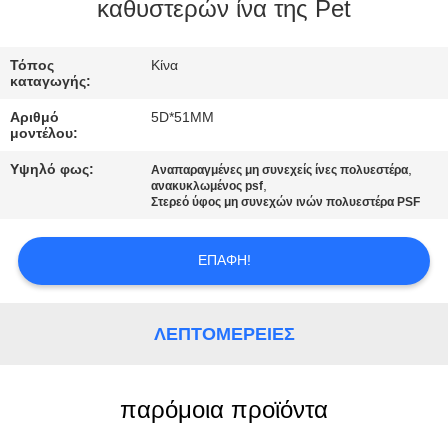
καθυστερών ίνα της Pet
ΠΟΙΟΤΙΚΌΣ
ΈΛΕΓΧΟΣ
Τόπος
Κίνα
καταγωγής:
Αριθμό
5D*51MM
ΜΑΣ
μοντέλου:
ΕΛΆΤΕ
Υψηλό φως:
,
Αναπαραγμένες μη συνεχείς ίνες πολυεστέρα
,
ανακυκλωμένος psf
ΣΕ
Στερεό ύφος μη συνεχών ινών πολυεστέρα PSF
ΕΠΑΦΉ
ΜΕ
ΕΠΑΦΉ!
ΕΙΔΉΣΕΙΣ
ΛΕΠΤΟΜΈΡΕΙΕΣ
ΠΕΡΙΠΤΏΣΕΙΣ
παρόμοια προϊόντα