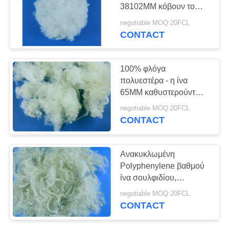
SITEMAP
38102MM κόβουν το
μήκος
negotiable MOQ:20FCL
PRIVACY
CONTACT
POLICY
100% φλόγα
πολυεστέρα - η ίνα
65MM καθυστερούντω
έκοψε το μήκος για την
negotiable MOQ:20FCL
πλήρωση των
CONTACT
μαξιλαριών
Ανακυκλωμένη
Polyphenylene βαθμού
ίνα σουλφιδίου,
ανθεκτική στη θερμότητα
negotiable MOQ:20FCL
ίνα 1.2d-1.5d-2$ΟΣ
CONTACT