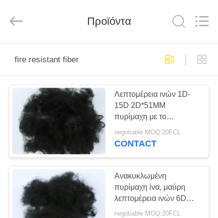
2026
CHANGSHU
AZURE
Προϊόντα
IMP&EXP
CO.LTD.
All
Rights
Reserved.
ΣΠΊΤΙ
fire resistant fiber
ΠΡΟΪΌΝΤΑ
Λεπτομέρεια ινών 1D-
15D 2D*51MM
ΒΊΝΤΕΟ
πυρίμαχη με το
γδάρσιμο ανθεκτικό
negotiable MOQ:20FCL
ΠΕΡΊΠΟΥ
CONTACT
ΕΜΕΊΣ
Ανακυκλωμένη
ΓΎΡΟΣ
πυρίμαχη ίνα, μαύρη
λεπτομέρεια ινών 6D
ΕΡΓΟΣΤΑΣΊΩΝ
πολυεστέρα PSF
negotiable MOQ:20FCL