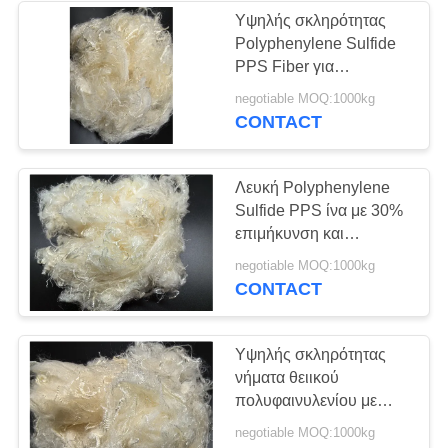
Υψηλής σκληρότητας
Polyphenylene Sulfide
PPS Fiber για
βιομηχανικές εφαρμογές
negotiable MOQ:1000kg
CONTACT
Λευκή Polyphenylene
Sulfide PPS ίνα με 30%
επιμήκυνση και
εξαιρετική ανθεκτικότητα
negotiable MOQ:1000kg
στη φλόγα
CONTACT
Υψηλής σκληρότητας
νήματα θειικού
πολυφαινυλενίου με
εξαιρετική αντοχή στις
negotiable MOQ:1000kg
καιρικές συνθήκες