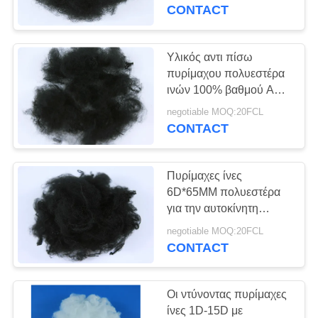
CONTACT
ΠΟΙΟΤΙΚΌΣ
ΈΛΕΓΧΟΣ
Υλικός αντι πίσω
πυρίμαχου πολυεστέρα
ΜΑΣ
ινών 100% βαθμού AA -
διαστρέβλωση
ΕΛΆΤΕ
negotiable MOQ:20FCL
CONTACT
ΣΕ
ΕΠΑΦΉ
Πυρίμαχες ίνες
ΜΕ
6D*65MM πολυεστέρα
για την αυτοκίνητη
εσωτερική χαμηλή
ΕΙΔΉΣΕΙΣ
negotiable MOQ:20FCL
διακένωση
CONTACT
ΠΕΡΙΠΤΏΣΕΙΣ
Οι ντύνοντας πυρίμαχες
ίνες 1D-15D με