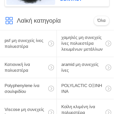
Λαϊκή κατηγορία
Όλα
χαμηλές μη συνεχείς
psf μη συνεχείς ίνες
ίνες πολυεστέρα
πολυεστέρα
λειωμένων μετάλλων
Κατιονική ίνα
aramid μη συνεχείς
πολυεστέρα
ίνες
Polyphenylene ίνα
POLYLACTIC ΟΞΙΝΗ
σουλφιδίου
ΙΝΑ
Κοίλη κλιμένη ίνα
Viscose μη συνεχείς
πολυεστέρα