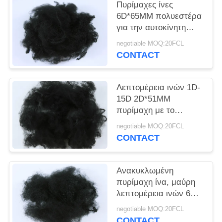
SITEMAP
Πυρίμαχες ίνες
6D*65MM πολυεστέρα
για την αυτοκίνητη
PRIVACY
εσωτερική χαμηλή
negotiable MOQ:20FCL
POLICY
διακένωση
CONTACT
Λεπτομέρεια ινών 1D-
15D 2D*51MM
πυρίμαχη με το
γδάρσιμο ανθεκτικό
negotiable MOQ:20FCL
CONTACT
Ανακυκλωμένη
πυρίμαχη ίνα, μαύρη
λεπτομέρεια ινών 6D
πολυεστέρα PSF
negotiable MOQ:20FCL
CONTACT