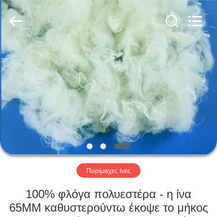
2026
CHANGSHU
AZURE
IMP&EXP
CO.LTD.
All
Rights
Reserved.
ΣΠΊΤΙ
ΠΡΟΪΌΝΤΑ
ΒΊΝΤΕΟ
ΠΕΡΊΠΟΥ
ΕΜΕΊΣ
Πυρίμαχες ίνες
ΓΎΡΟΣ
100% φλόγα πολυεστέρα - η ίνα
ΕΡΓΟΣΤΑΣΊΩΝ
65MM καθυστερούντω έκοψε το μήκος