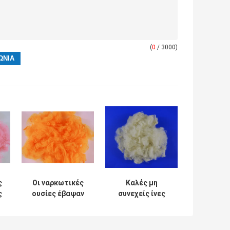
(
0
/ 3000)
ς
Οι ναρκωτικές
Καλές μη
ς
ουσίες έβαψαν
συνεχείς ίνες
ρα
την
10D*76MM
ανακυκλωμένη
πολυεστέρα
μα
αντι
ελαστικότητας