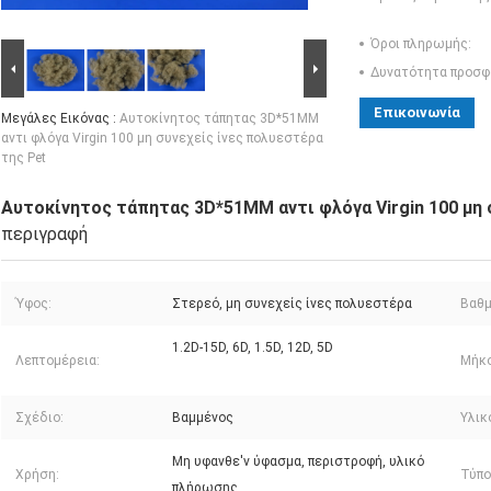
Όροι πληρωμής:
Δυνατότητα προσφ
Επικοινωνία
Μεγάλες Εικόνας :
Αυτοκίνητος τάπητας 3D*51MM
αντι φλόγα Virgin 100 μη συνεχείς ίνες πολυεστέρα
της Pet
Αυτοκίνητος τάπητας 3D*51MM αντι φλόγα Virgin 100 μη 
περιγραφή
Ύφος:
Στερεό, μη συνεχείς ίνες πολυεστέρα
Βαθμ
1.2D-15D, 6D, 1.5D, 12D, 5D
Λεπτομέρεια:
Μήκο
Σχέδιο:
Βαμμένος
Υλικ
Μη υφανθε'ν ύφασμα, περιστροφή, υλικό
Χρήση:
Τύπο
πλήρωσης