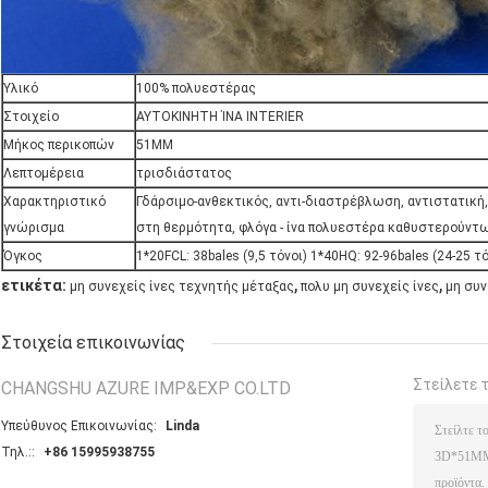
Υλικό
100% πολυεστέρας
Στοιχείο
ΑΥΤΟΚΙΝΗΤΗ ΊΝΑ INTERIER
Μήκος περικοπών
51MM
Λεπτομέρεια
τρισδιάστατος
Χαρακτηριστικό
Γδάρσιμο-ανθεκτικός, αντι-διαστρέβλωση, αντιστατική,
γνώρισμα
στη θερμότητα, φλόγα - ίνα πολυεστέρα καθυστερούντ
Όγκος
1*20FCL: 38bales (9,5 τόνοι) 1*40HQ: 92-96bales (24-25 τό
,
,
ετικέτα:
μη συνεχείς ίνες τεχνητής μέταξας
πολυ μη συνεχείς ίνες
μη συν
Στοιχεία επικοινωνίας
Στείλετε 
CHANGSHU AZURE IMP&EXP CO.LTD
Υπεύθυνος Επικοινωνίας:
Linda
Τηλ.::
+86 15995938755