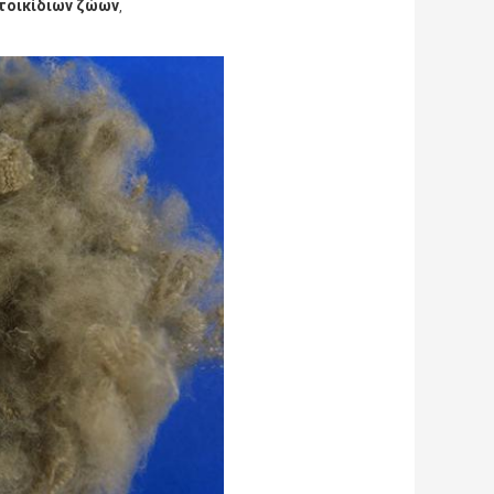
ατοικίδιων ζώων
,