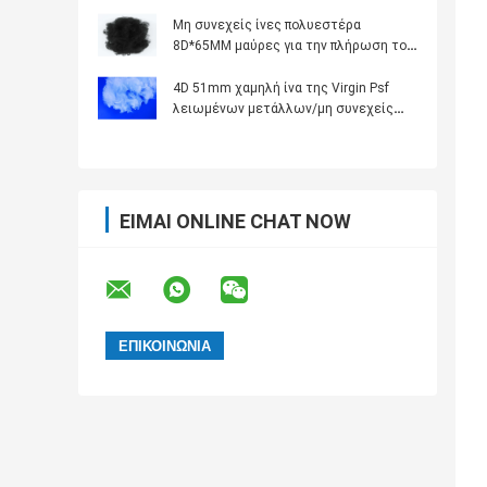
νήματα από πολυεστέρες
Μη συνεχείς ίνες πολυεστέρα
8D*65MM μαύρες για την πλήρωση του
αυτοκίνητου εσωτερικού/των
ταπήτων
4D 51mm χαμηλή ίνα της Virgin Psf
λειωμένων μετάλλων/μη συνεχείς
ίνες πολυεστέρα για την ακουστική
επιτροπή
ΕΊΜΑΙ ONLINE CHAT NOW