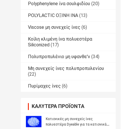
Polyphenylene ίνα σουλφιδίου
(20)
POLYLACTIC ΟΞΙΝΗ ΙΝΑ
(13)
Viscose μη συνεχείς ίνες
(6)
Κοίλη κλιμένη ίνα πολυεστέρα
Siliconized
(17)
Πολυπροπυλένιο μη υφανθε'ν
(34)
Μη συνεχείς ίνες πολυπροπυλενίου
(22)
Πυρίμαχες ίνες
(6)
ΚΑΛΎΤΕΡΑ ΠΡΟΪΌΝΤΑ
Κατιονικές μη συνεχείς ίνες
πολυεστέρα Dyeable για τα κατιονικά