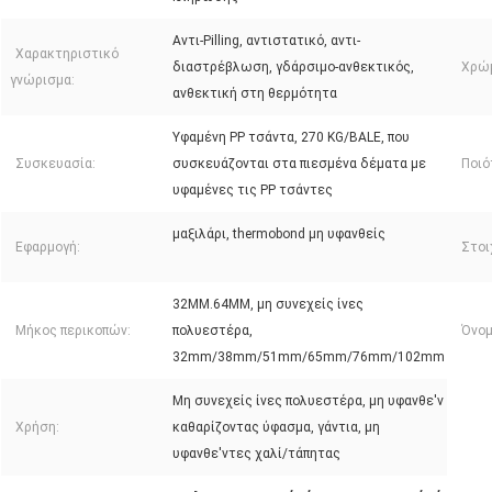
Αντι-Pilling, αντιστατικό, αντι-
Χαρακτηριστικό
διαστρέβλωση, γδάρσιμο-ανθεκτικός,
Χρώ
γνώρισμα:
ανθεκτική στη θερμότητα
Υφαμένη PP τσάντα, 270 KG/BALE, που
Συσκευασία:
συσκευάζονται στα πιεσμένα δέματα με
Ποιό
υφαμένες τις PP τσάντες
μαξιλάρι, thermobond μη υφανθείς
Εφαρμογή:
Στοι
32MM.64MM, μη συνεχείς ίνες
Μήκος περικοπών:
πολυεστέρα,
Όνομ
32mm/38mm/51mm/65mm/76mm/102mm
Μη συνεχείς ίνες πολυεστέρα, μη υφανθε'ν
Χρήση:
καθαρίζοντας ύφασμα, γάντια, μη
υφανθε'ντες χαλί/τάπητας