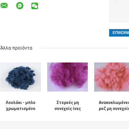
Άλλα προϊόντα
Λουλάκι - μπλε
Στερεές μη
Ανακυκλωμένε
χρωματισμένο
συνεχείς ίνες
ροζ μη συνεχεί
ανακυκλωμένο
πολυεστέρα
ίνες πολυεστέ
γδάρσιμο μη
ύφους PSF,
για το μη
συνεχών ινών
φλόγα -
υφανθε'ν ύφασ