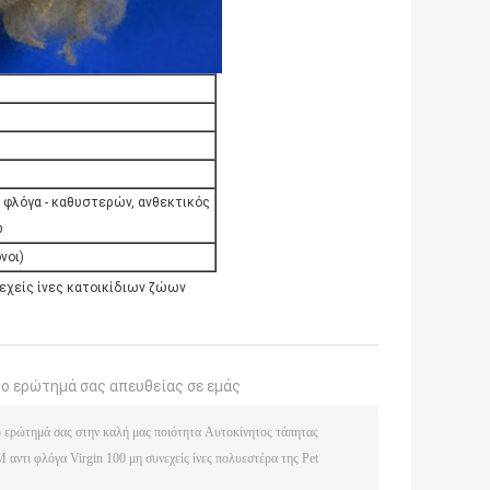
 φλόγα - καθυστερών, ανθεκτικός
ω
νοι)
εχείς ίνες κατοικίδιων ζώων
το ερώτημά σας απευθείας σε εμάς