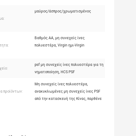
μαύρος/άσπρος/χρωματισμένος
μα:
Βαθμός AA, μη συνεχείς ίνες
τητα:
πολυεστέρα, Virgin ημι-Virgin
psf μη συνεχείς ίνες πολυεστέρα για τη
χείο:
νηματοποίηση, HCS PSF
Μη συνεχείς ίνες πολυεστέρα,
α προϊόντων:
ανακυκλωμένες μη συνεχείς ίνες PSF
από την κατασκευή της Κίνας, παρθένε