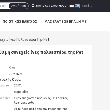
Ζητήστε ένα απόσπασμα
Αναζήτηση
|
Greek
ΠΟΙΟΤΙΚΌΣ ΈΛΕΓΧΟΣ
ΜΑΣ ΕΛΆΤΕ ΣΕ ΕΠΑΦΉ ΜΕ
εχείς Ίνες Πολυεστέρα Της Pet
0 μη συνεχείς ίνες πολυεστέρα της Pet
Κίνα
3D*51MM
τολής Όροι:
ίας min:
20FCL
negotiable
μέρειες:
Συσκευάζοντας υφαμένες PP τσάντες
λεπτομερειών
:
21 ημέρες μετά από την παραλαβή της