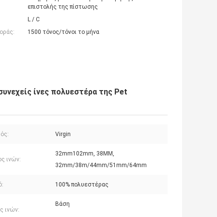
επιστολής της πίστωσης
L / C
οράς:
1500 τόνος/τόνοι το μήνα
συνεχείς ίνες πολυεστέρα της Pet
ός:
Virgin
32mm102mm, 38MM,
ς ινών:
32mm/38m/44mm/51mm/64mm
ό:
100% πολυεστέρας
Βάση
ς ινών: