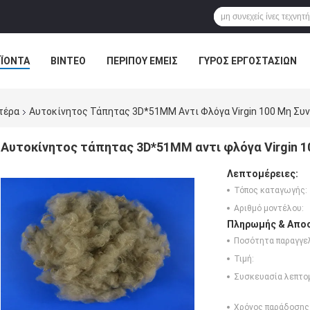
ΪΌΝΤΑ
ΒΊΝΤΕΟ
ΠΕΡΊΠΟΥ ΕΜΕΊΣ
ΓΎΡΟΣ ΕΡΓΟΣΤΑΣΊΩΝ
ΠΕΡΙΠΤΏΣΕΙΣ
στέρα
Αυτοκίνητος Τάπητας 3D*51MM Αντι Φλόγα Virgin 100 Μη Συν
Αυτοκίνητος τάπητας 3D*51MM αντι φλόγα Virgin 10
Λεπτομέρειες:
Τόπος καταγωγής:
Αριθμό μοντέλου:
Πληρωμής & Αποσ
Ποσότητα παραγγελ
Τιμή:
Συσκευασία λεπτο
Χρόνος παράδοσης